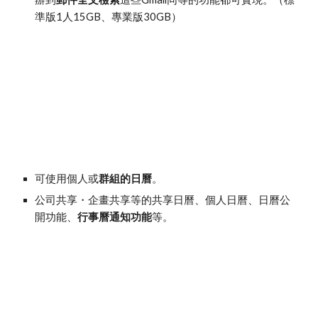
準版1人15GB、專業版30GB）
可使用個人或
群組的日曆
。
公司共享・企畫共享等的共享日曆、個人日曆、日曆公
開功能、
行事曆通知功能
等。