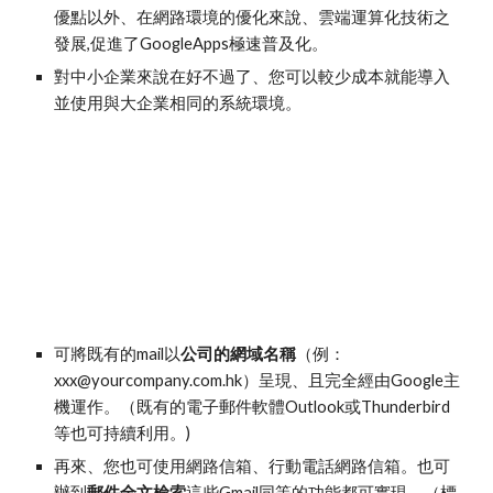
優點以外、在網路環境的優化來說、雲端運算化技術之
發展,促進了GoogleApps極速普及化。
對中小企業來說在好不過了、您可以較少成本就能導入
並使用與大企業相同的系統環境。
可將既有的mail以
公司的網域名稱
（例：
xxx@yourcompany.com.hk）呈現、且完全經由Google主
機運作。（既有的電子郵件軟體Outlook或Thunderbird
等也可持續利用。)
再來、您也可使用網路信箱、行動電話網路信箱。也可
辦到
郵件全文檢索
這些Gmail同等的功能都可實現。（標