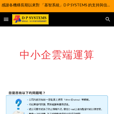
感謝各機構長期以來對 「基智系統」D P SYSTEMS 的支持與信任。我們謹此通知，為實現更大的社會價值，自 2025 年 4 月 1 日 起，「基智系統」D P SYSTEMS 的業務已正式移交至「扶學科技協進會有限公司」改為以社企型式延續營運。
Skip to main content
Skip to navigation
中小企雲端運算